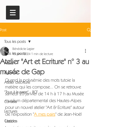
Post
Tous les posts
Bénédicte Lagier
Tous les posts
15 janv. 2024
1 min de lecture
Atelier "Art et Ecriture" n° 3 au
Actus
musée de Gap
Agenda
Quand la polysémie des mots tutoie la 
Atelier d'écriture
matière qui les compose... On se retrouve 
"Tous à la page" - RCF
samedi 20 janvier de 14 h à 17 h au Musée 
muséum départemental des Hautes-Alpes 
Conseils
pour un nouvel atelier "Art & Ecriture" autour 
Lectures
de l'exposition "
A mes pairs
" de Jean-Noël 
Laszlo. 
Citations