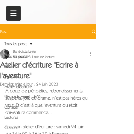
Post
Tous les posts
Bénédicte Lagier
Tous les posts
29 mai 2023
1 min de lecture
Atelier d'écriture "Ecrire à
Actus
l'aventure"
Agenda
Dernière mise à jour :
24 juin 2023
Atelier d'écriture
A coup de péripéties, rebondissements, 
"Tous à la page" - RCF
suspens, joie ou drame, n’est pas héros qui 
veut. Et c’est là que l'aventure du récit 
Conseils
d'aventure commence...
Lectures
Prochain atelier d'écriture : samedi 24 juin 
Citations
de 14 h 00 à 16 h 30 à l'agence.