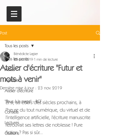
Post
Tous les posts
Bénédicte Lagier
Tous les posts
28 oct. 2019
1 min de lecture
Atelier d'écriture "Futur et
Actus
mots à venir"
Agenda
Dernière mise à jour :
23 nov. 2019
Atelier d'écriture
"Tous à la page" - RCF
Et si, au cours des siècles prochains, à 
l'heure du tout numérique, du virtuel et de 
Conseils
l'intelligence artificielle, l'écriture manuscrite 
Lectures
retrouvait ses lettres de noblesse ! Pure 
fiction ? Pas si sûr...
Citations