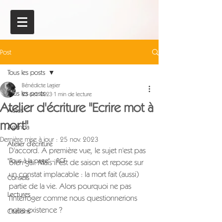
Post
Tous les posts
Bénédicte Lagier
Tous les posts
23 oct. 2023
1 min de lecture
Atelier d'écriture "Ecrire mot à
Actus
mort"
Agenda
Dernière mise à jour :
25 nov. 2023
Atelier d'écriture
D'accord. A première vue, le sujet n'est pas 
"Tous à la page" - RCF
bien gai. Mais il est de saison et repose sur 
un constat implacable : la mort fait (aussi) 
Conseils
partie de la vie. Alors pourquoi ne pas 
Lectures
l'interroger comme nous questionnerions 
notre existence ?
Citations