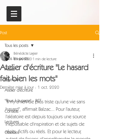
Post
Tous les posts
Bénédicte Lagier
Tous les posts
3 mars 2020
1 min de lecture
Atelier d'écriture "Le hasard
Actus
fait bien les mots"
Agenda
Dernière mise à jour :
1 oct. 2020
Atelier d'écriture
"Tous à la page" - RCF
"Il n'y a rien de plus triste qu'une vie sans 
hasard", affirmait Balzac... Pour l'auteur, 
Conseils
l'aléatoire est depuis toujours une source 
Lectures
inépuisable d'inspiration et de sujets de 
récits, fictifs ou réels. Et pour le lecteur, 
Citations
autant de façons d'appréhender le monde.