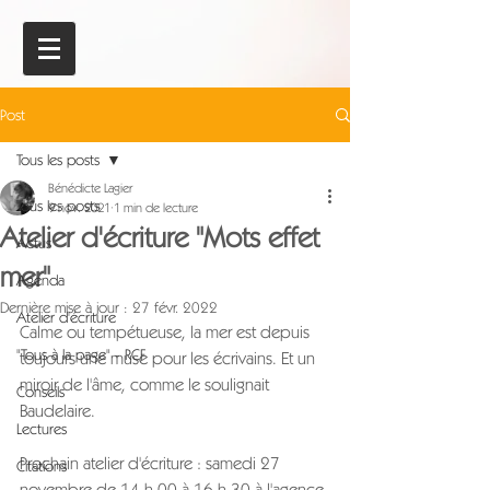
Post
Tous les posts
Bénédicte Lagier
Tous les posts
9 nov. 2021
1 min de lecture
Atelier d'écriture "Mots effet
Actus
mer"
Agenda
Dernière mise à jour :
27 févr. 2022
Atelier d'écriture
Calme ou tempétueuse, la mer est depuis 
"Tous à la page" - RCF
toujours une muse pour les écrivains. Et un 
miroir de l'âme, comme le soulignait 
Conseils
Baudelaire.
Lectures
Prochain atelier d'écriture : samedi 27 
Citations
novembre de 14 h 00 à 16 h 30 à l'agence.