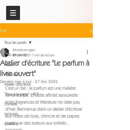
Post
Tous les posts
Bénédicte Lagier
Tous les posts
29 nov. 2021
1 min de lecture
Atelier d'écriture "Le parfum à
Actus
livre ouvert"
Agenda
Dernière mise à jour :
27 févr. 2022
Atelier d'écriture
C'est un fait : le parfum est une matière 
"Tous à la page" - RCF
romanesque. Et cette affinité sensorielle 
entre fragrances et littérature ne date pas 
Conseils
d'hier. Bienvenue dans un atelier d'écriture 
Lectures
aux notes de bois, d'encre et de papier, 
porté par des auteurs aux extraits... 
Citations
inspirants.