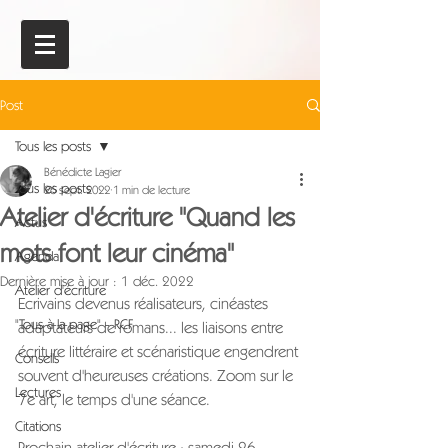
Post
Tous les posts
Bénédicte Lagier
Tous les posts
26 sept. 2022
1 min de lecture
Atelier d'écriture "Quand les
Actus
mots font leur cinéma"
Agenda
Dernière mise à jour :
1 déc. 2022
Atelier d'écriture
Ecrivains devenus réalisateurs, cinéastes 
"Tous à la page" - RCF
adaptateurs de romans... les liaisons entre 
écriture littéraire et scénaristique engendrent 
Conseils
souvent d'heureuses créations. Zoom sur le 
Lectures
7e art, le temps d'une séance.
Citations
Prochain atelier d'écriture : samedi 26 