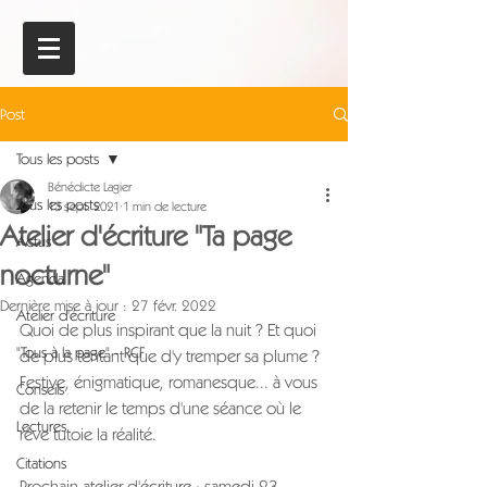
Post
Tous les posts
Bénédicte Lagier
Tous les posts
13 sept. 2021
1 min de lecture
Atelier d'écriture "Ta page
Actus
nocturne"
Agenda
Dernière mise à jour :
27 févr. 2022
Atelier d'écriture
Quoi de plus inspirant que la nuit ? Et quoi 
"Tous à la page" - RCF
de plus tentant que d'y tremper sa plume ? 
Festive, énigmatique, romanesque... à vous 
Conseils
de la retenir le temps d'une séance où le 
Lectures
rêve tutoie la réalité.
Citations
Prochain atelier d'écriture : samedi 23 