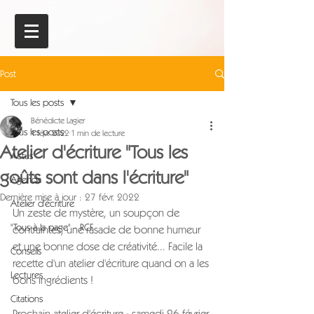
Post
Tous les posts
Bénédicte Lagier
Tous les posts
1 févr. 2022
1 min de lecture
Atelier d'écriture "Tous les
Actus
goûts sont dans l'écriture"
Agenda
Dernière mise à jour :
27 févr. 2022
Atelier d'écriture
Un zeste de mystère, un soupçon de 
"Tous à la page" - RCF
contraintes, une rasade de bonne humeur 
et une bonne dose de créativité... Facile la 
Conseils
recette d'un atelier d'écriture quand on a les 
Lectures
bons ingrédients !
Citations
Prochain atelier d'écriture : samedi 26 février 