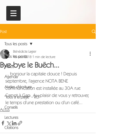
Post
Tous les posts
Bénédicte Lagier
Tous les posts
16 oct. 2018
1 min de lecture
Bye-bye le Buëch...
Actus
... bonjour la capitale douce ! Depuis 
Agenda
septembre, l'agence NOTA BENE 
Atelier d'écriture
communication est installée au 30A rue 
Carnot à Gap. Au plaisir de vous y retrouver, 
"Tous à la page" - RCF
le temps d'une prestation ou d'un café...
Conseils
Actus
Lectures
Citations