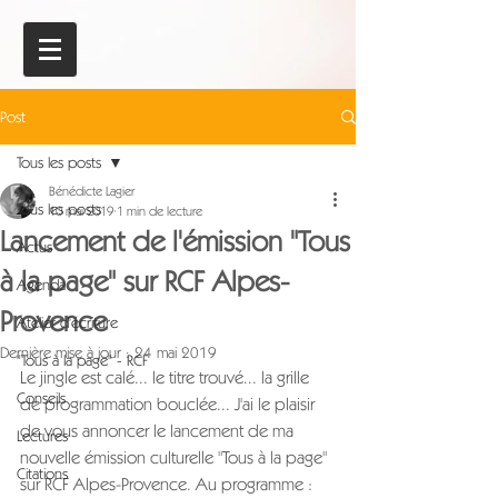
Post
Tous les posts
Bénédicte Lagier
Tous les posts
10 mai 2019
1 min de lecture
Lancement de l'émission "Tous
Actus
à la page" sur RCF Alpes-
Agenda
Provence
Atelier d'écriture
Dernière mise à jour :
24 mai 2019
"Tous à la page" - RCF
Le jingle est calé... le titre trouvé... la grille 
Conseils
de programmation bouclée... J'ai le plaisir 
de vous annoncer le lancement de ma 
Lectures
nouvelle émission culturelle "Tous à la page" 
Citations
sur RCF Alpes-Provence. Au programme : 