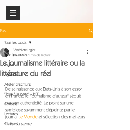
Post
Tous les posts
Bénédicte Lagier
Tous les posts
5 avr. 2021
1 min de lecture
Le journalisme littéraire ou la
Actus
littérature du réel
Agenda
Atelier d'écriture
De sa naissance aux Etats-Unis à son essor 
"Tous à la page" - RCF
en France, le "journalisme d'auteur" séduit 
par son authenticité. Le point sur une 
Conseils
symbiose savamment dépeinte par le 
Lectures
journal 
Le Monde
 et sélection des meilleurs 
titres du genre.
Citations