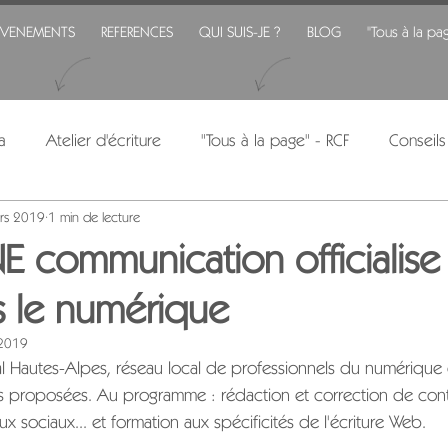
EVENEMENTS
REFERENCES
QUI SUIS-JE ?
BLOG
"Tous à la pa
a
Atelier d'écriture
"Tous à la page" - RCF
Conseils
rs 2019
1 min de lecture
 communication officialise
s le numérique
 2019
tal Hautes-Alpes, réseau local de professionnels du numérique 
ons proposées. Au programme : rédaction et correction de con
ux sociaux... et formation aux spécificités de l'écriture Web.