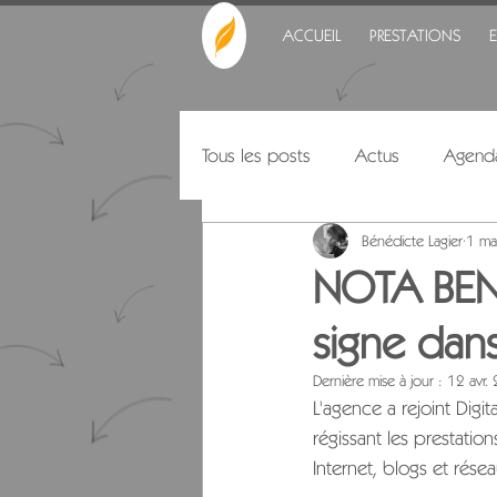
ACCUEIL
PRESTATIONS
Tous les posts
Actus
Agend
Bénédicte Lagier
1 ma
Citations
NOTA BENE
signe dan
Dernière mise à jour :
12 avr.
L'agence a rejoint Digi
régissant les prestati
Internet, blogs et résea