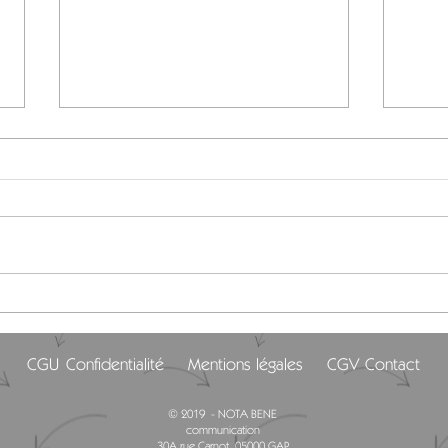
Le journalisme littéraire ou la
Parte
littérature du réel
de l
CGU
Confidentialité
Mentions légales
CGV
Contact
© 2019 - NOTA BENE
communication
30A rue Carnot, 05000 GAP