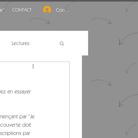
Connexion
ge"
CONTACT
Lectures
vez en essayer 
mençant par "Je 
découverte doit 
criptions par 