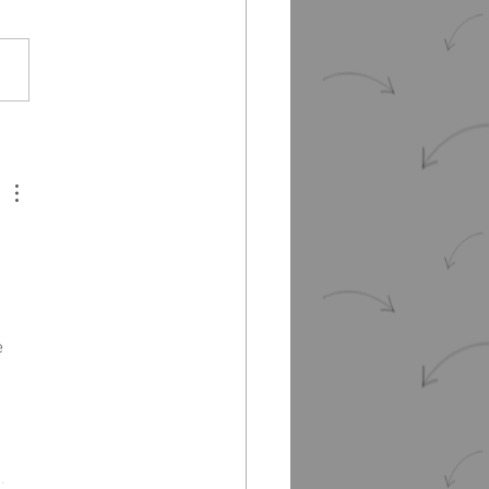
er d'écriture "Silence ! On
 
e 
…