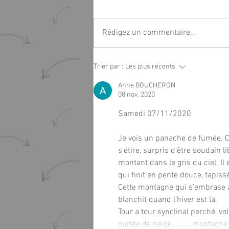
Rédigez un commentaire...
Atelier d'écriture "Ecrire dans
Trier par :
Les plus récents
tous les sens"
Anne BOUCHERON
08 nov. 2020
Samedi 07/11/2020
Je vois un panache de fumée. C'
s'étire, surpris d'être soudain l
montant dans le gris du ciel. I
qui finit en pente douce, tapiss
Cette montagne qui s'embrase au 
blanchit quand l'hiver est là.
Tour a tour synclinal perché, vo
ourlée de neige..........monta