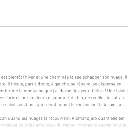
Atelier d'écriture "Nostalgie,
Ateli
quand tu nous viens"
écrit"
est bientôt l'hiver et une cheminée laisse échapper son nuage. Il
ibre. Il hésite, part à droite, à gauche, se répand, se disperse en 
l embrume la montagne que j'ai devant les yeux. Ceüze ! Une falais
ée d'arbres aux couleurs d'automne, de feu, de rouille, de safran. 
soleil couchant, qui frémit quand le vent violent la balaie, qui 
lcan quand les nuages la recouvrent, Kilimandjaro quant elle est 
gne magique pour les amoureux du rappel, montagne sacrée pour le