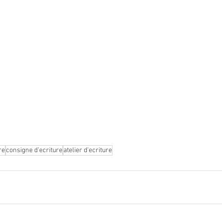
re
consigne d'ecriture
atelier d'ecriture