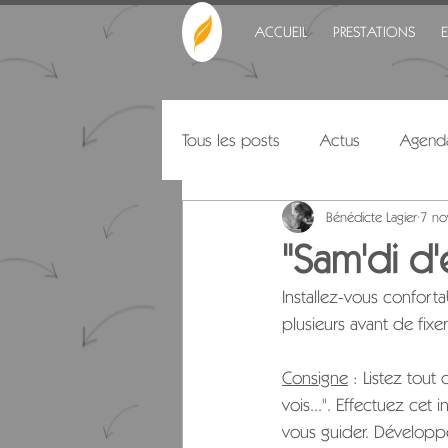
ACCUEIL
PRESTATIONS
Tous les posts
Actus
Agend
Bénédicte Lagier
7 no
Citations
"Sam'di d'
Installez-vous confort
plusieurs avant de fixe
Consigne
 : Listez tou
vois...". Effectuez cet 
vous guider. Développe