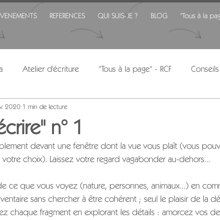
EVENEMENTS
REFERENCES
QUI SUIS-JE ?
BLOG
"Tous à la pa
a
Atelier d'écriture
"Tous à la page" - RCF
Conseils
v. 2020
1 min de lecture
écrire" n° 1
ablement devant une fenêtre dont la vue vous plaît (vous pou
r votre choix). Laissez votre regard vagabonder au-dehors...
t de ce que vous voyez (nature, personnes, animaux...) en com
inventaire sans chercher à être cohérent ; seul le plaisir de la 
z chaque fragment en explorant les détails : amorcez vos des