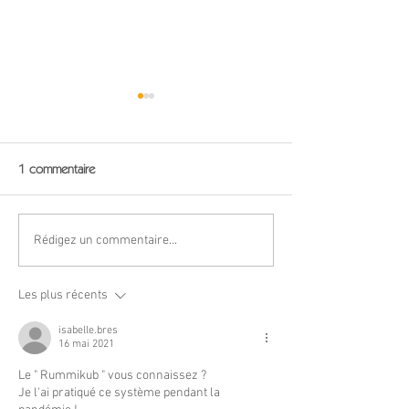
1 commentaire
"Sam'di d'écrire" n° 8
"Sam'di d'écrire" n
Rédigez un commentaire...
Les plus récents
isabelle.bres
16 mai 2021
Le " Rummikub " vous connaissez ?
Je l'ai pratiqué ce système pendant la 