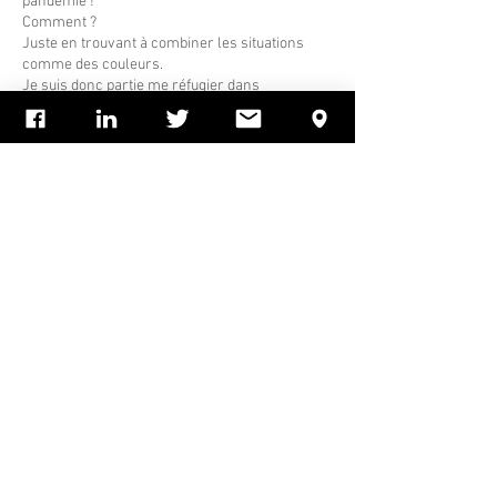
pandémie ! 
Comment ? 
Juste en trouvant à combiner les situations 
comme des couleurs.
Je suis donc partie me réfugier dans 
l'imaginaire salvateur, en faisant appel au 
pouvoir d'écrire toutes les sensations du 
moment, pour les partager ensuite 
virtuellement avec les ami(e)s. 
Du loufoque à la cocasserie inventive,
tout y est passé pour tamiser la détresse du 
manque de liberté.
Les objets de mon intérieur qui…
Afficher plus
J'aime
CGU
Confidentialité