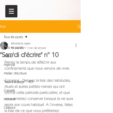
Post
Tous les posts
Bénédicte Lagier
Tous les posts
15 mai 2021
1 min de lecture
"Sam'di d'écrire" n° 10
Actus
Prenez le temps de réfléchir aux 
Agenda
confinements que nous venons de vivre.
Atelier d'écriture
Consigne
 : Dressez la liste des habitudes, 
"Tous à la page" - RCF
rituels et autres petites manies qui ont 
Conseils
rythmé cette période particulière, et que 
vous aimeriez conserver lorsque la vie aura 
Lectures
repris son cours habituel. A l’inverse, faites 
Citations
la liste de ce que vous préféreriez 