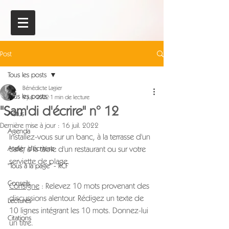
Post
Tous les posts
Bénédicte Lagier
Tous les posts
9 juil. 2022
1 min de lecture
"Sam'di d'écrire" n° 12
Actus
Dernière mise à jour :
16 juil. 2022
Agenda
Installez-vous sur un banc, à la terrasse d'un 
Atelier d'écriture
café, à la table d'un restaurant ou sur votre 
serviette de plage.
"Tous à la page" - RCF
Conseils
Consigne
 : Relevez 10 mots provenant des 
discussions alentour. Rédigez un texte de 
Lectures
10 lignes intégrant les 10 mots. Donnez-lui 
Citations
un titre.