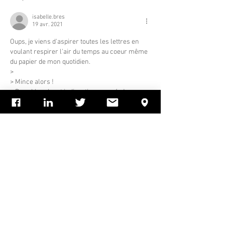
isabelle.bres
19 avr. 2021
Oups, je viens d'aspirer toutes les lettres en 
voulant respirer l'air du temps au coeur même 
du papier de mon quotidien.
>
> Mince alors !
> Page blanche et indigestion assurée !
> Voyons un peu ce qu'il peut rester
> comme stigmates :
>
> En tout premier lieu, des relances
> de la COVID 19. Je prendrai donc deux tisanes 
vaccinales à raison d'espacement 
conventionnel pour bien les supporter.
>
> Ensuite, il était traité le marasme…
Afficher plus
J'aime