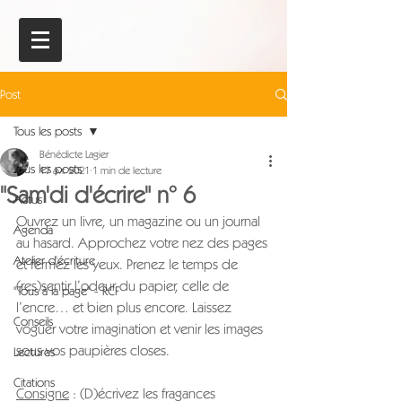
Post
Tous les posts
Bénédicte Lagier
Tous les posts
17 avr. 2021
1 min de lecture
"Sam'di d'écrire" n° 6
Actus
Ouvrez un livre, un magazine ou un journal 
Agenda
au hasard. Approchez votre nez des pages 
Atelier d'écriture
et fermez les yeux. Prenez le temps de 
(res)sentir l’odeur du papier, celle de 
"Tous à la page" - RCF
l’encre… et bien plus encore. Laissez 
Conseils
voguer votre imagination et venir les images 
sous vos paupières closes.
Lectures
Citations
Consigne
 : (D)écrivez les fragances 