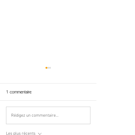
1 commentaire
"Sam'di d'écrire" n° 4
"Sam'di d'écrire" n
Rédigez un commentaire...
Les plus récents