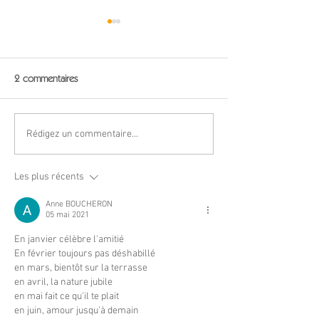
2 commentaires
"Sam'di d'écrire" n° 6
"Sam'di d'écrire" n
Rédigez un commentaire...
Les plus récents
Anne BOUCHERON
05 mai 2021
En janvier célèbre l'amitié
En février toujours pas déshabillé
en mars, bientôt sur la terrasse
en avril, la nature jubile
en mai fait ce qu'il te plait
en juin, amour jusqu'à demain