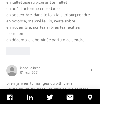
en juillet oiseau picorant le millet
en août l'automne on redoute
en septembre, dans le foin fais toi surprendre
en octobre, malgré le vin, reste sobre
en novembre, sur les arbres les feuilles 
tremblent
en décembre, cheminée parfum de cendre
J'aime
isabelle.bres
01 mai 2021
Si en janvier tu manges du pithiviers,
Sache qu' en février tu devras courir comme 
un lévrier, si tu veux en mars ressembler à 
une star !
Il est bien évident qu'en avril il ne faut pas se 
découvrir d'un fil, 
pour qu'en mai faire ce qu'il te plaît.
Car en juin c'est tout le tintouin,
pour se retrouver en juillet tout fluet,
et passer août sans aucun doute.