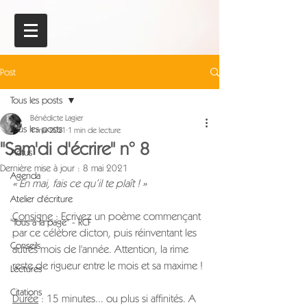
Post
Tous les posts
Bénédicte Lagier
Tous les posts
1 mai 2021
1 min de lecture
"Sam'di d'écrire" n° 8
Actus
Dernière mise à jour :
8 mai 2021
Agenda
« En mai, fais ce qu’il te plaît ! »
Atelier d'écriture
Consigne
 : Ecrivez un poème commençant 
"Tous à la page" - RCF
par ce célèbre dicton, puis réinventant les 
Conseils
autres mois de l'année. Attention, la rime 
reste de rigueur entre le mois et sa maxime !
Lectures
Citations
Durée
 : 15 minutes... ou plus si affinités. A 