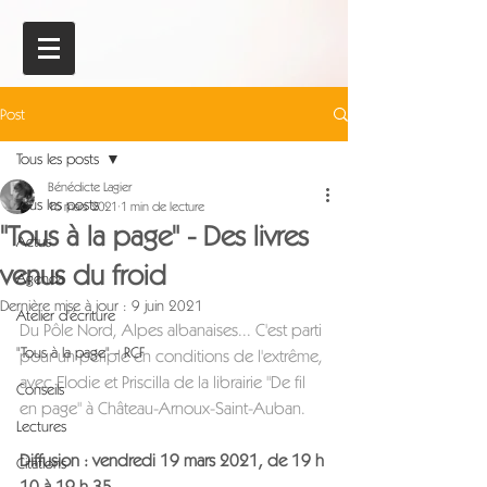
Post
Tous les posts
Bénédicte Lagier
Tous les posts
16 mars 2021
1 min de lecture
"Tous à la page" - Des livres
Actus
venus du froid
Agenda
Dernière mise à jour :
9 juin 2021
Atelier d'écriture
Du Pôle Nord, Alpes albanaises... C'est parti 
"Tous à la page" - RCF
pour un périple en conditions de l'extrême, 
avec Elodie et Priscilla de la librairie "De fil 
Conseils
en page" à Château-Arnoux-Saint-Auban.
Lectures
Diffusion : vendredi 19 mars 2021, de 19 h 
Citations
10 à 19 h 35