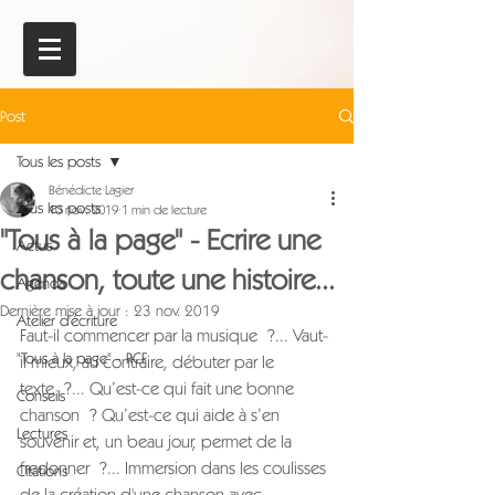
Post
Tous les posts
Bénédicte Lagier
Tous les posts
10 nov. 2019
1 min de lecture
"Tous à la page" - Ecrire une
Actus
chanson, toute une histoire...
Agenda
Dernière mise à jour :
23 nov. 2019
Atelier d'écriture
Faut-il commencer par la musique ?... Vaut-
"Tous à la page" - RCF
il mieux, au contraire, débuter par le 
texte ?... Qu’est-ce qui fait une bonne 
Conseils
chanson ? Qu’est-ce qui aide à s’en 
Lectures
souvenir et, un beau jour, permet de la 
fredonner ?... Immersion dans les coulisses 
Citations
de la création d'une chanson avec 