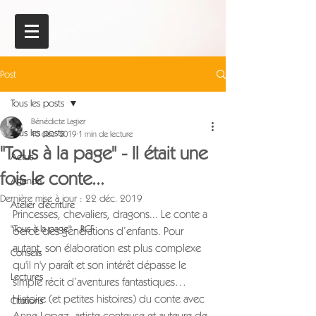
Post
Tous les posts
Bénédicte Lagier
Tous les posts
10 déc. 2019
1 min de lecture
"Tous à la page" - Il était une
Actus
fois le conte...
Agenda
Dernière mise à jour :
22 déc. 2019
Atelier d'écriture
Princesses, chevaliers, dragons... Le conte a 
"Tous à la page" - RCF
bercé des générations d’enfants. Pour 
autant, son élaboration est plus complexe 
Conseils
qu'il n'y paraît et son intérêt dépasse le 
Lectures
simple récit d’aventures fantastiques… 
Histoire (et petites histoires) du conte avec 
Citations
Anne Lopez, artiste conteuse et auteure de 