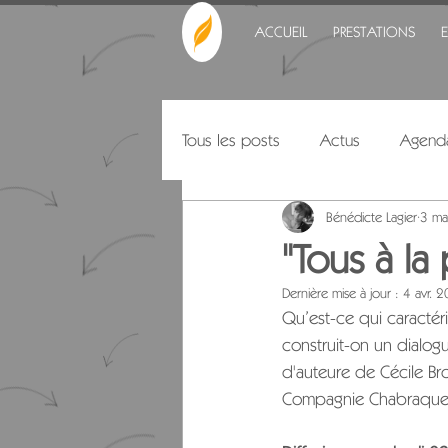
ACCUEIL
PRESTATIONS
Tous les posts
Actus
Agend
Bénédicte Lagier
3 ma
Citations
"Tous à la 
Dernière mise à jour :
4 avr. 
Qu’est-ce qui caractér
construit-on un dialog
d'auteure de Cécile Br
Compagnie Chabraque