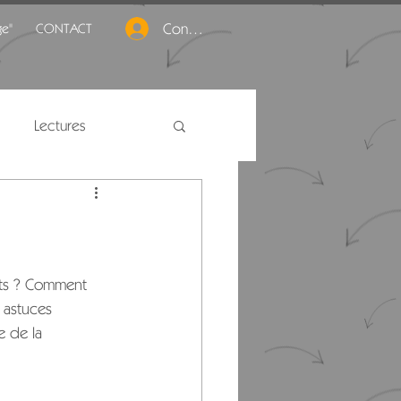
Connexion
ge"
CONTACT
Lectures
orts ? Comment 
 astuces 
e de la 