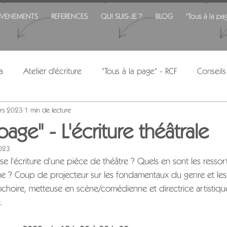
EVENEMENTS
REFERENCES
QUI SUIS-JE ?
BLOG
"Tous à la pa
a
Atelier d'écriture
"Tous à la page" - RCF
Conseils
rs 2023
1 min de lecture
page" - L'écriture théâtrale
2023
ise l'écriture d'une pièce de théâtre ? Quels en sont les ress
ue ? Coup de projecteur sur les fondamentaux du genre et les
ochoire, metteuse en scène/comédienne et directrice artistiqu
.