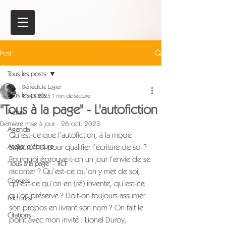
Post
Tous les posts
Bénédicte Lagier
Tous les posts
6 oct. 2023
1 min de lecture
"Tous à la page" - L'autofiction
Actus
Dernière mise à jour :
26 oct. 2023
Agenda
Qu’est-ce que l’autofiction, à la mode 
Atelier d'écriture
aujourd’hui pour qualifier l’écriture de soi ? 
Pourquoi éprouve-t-on un jour l’envie de se 
"Tous à la page" - RCF
raconter ? Qu’est-ce qu’on y met de soi, 
Conseils
qu’est-ce qu’on en (ré) invente, qu’est-ce 
qu’on préserve ? Doit-on toujours assumer 
Lectures
son propos en livrant son nom ? On fait le 
Citations
point avec mon invité : Lionel Duroy, 