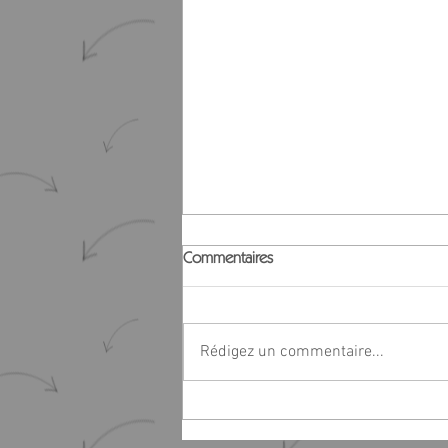
Commentaires
Rédigez un commentaire...
"Tous à la page" - La poésie
minute