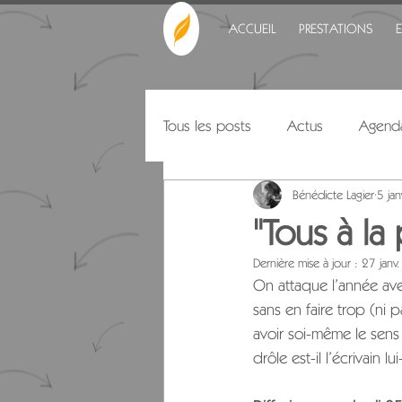
ACCUEIL
PRESTATIONS
Tous les posts
Actus
Agend
Bénédicte Lagier
5 ja
Citations
"Tous à la
Dernière mise à jour :
27 janv
On attaque l’année ave
sans en faire trop (ni 
avoir soi-même le sens 
drôle est-il l’écrivain 