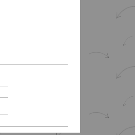
 à la page" - Métier prête-
e