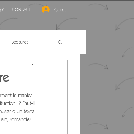
Connexion
ge"
CONTACT
Lectures
re
ment la manier 
ituation ?
 Faut-il 
muser d’un texte 
llain, romancier
.