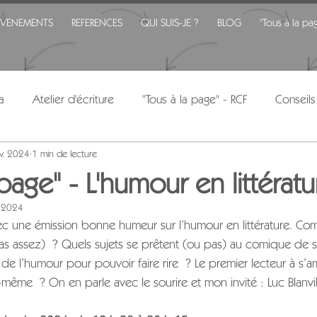
EVENEMENTS
REFERENCES
QUI SUIS-JE ?
BLOG
"Tous à la pa
a
Atelier d'écriture
"Tous à la page" - RCF
Conseils
nv. 2024
1 min de lecture
 page" - L'humour en littératu
. 2024
c une émission bonne humeur sur l’humour en littérature. Com
pas assez) ? 
Quels sujets se prêtent (ou pas) au comique de s
de l’humour pour pouvoir faire rire ? Le premier lecteur à s’a
lui-même ? On en parle avec le sourire et mon invité : Luc Blanvi