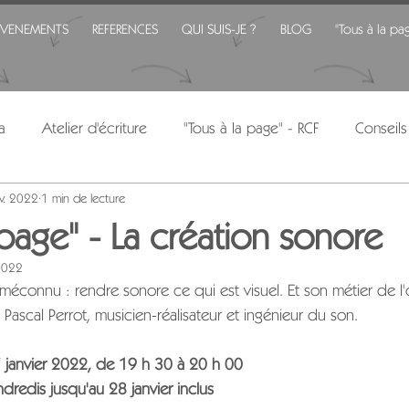
EVENEMENTS
REFERENCES
QUI SUIS-JE ?
BLOG
"Tous à la pa
a
Atelier d'écriture
"Tous à la page" - RCF
Conseils
nv. 2022
1 min de lecture
 page" - La création sonore
 2022
méconnu : rendre sonore ce qui est visuel. Et son métier de l
ascal Perrot, musicien-réalisateur et ingénieur du son.
 janvier 2022, de 19 h 30 à 20 h 00
dredis jusqu'au 28 janvier inclus