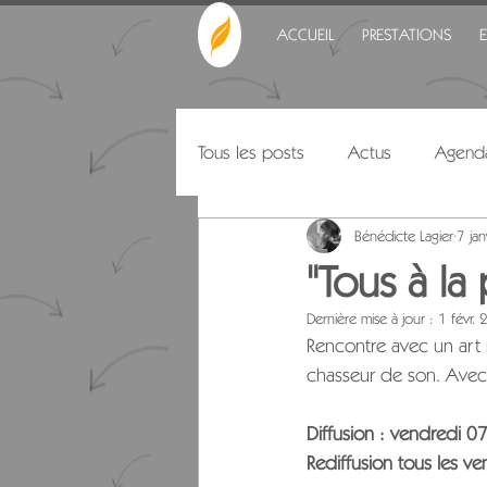
ACCUEIL
PRESTATIONS
Tous les posts
Actus
Agend
Bénédicte Lagier
7 ja
Citations
"Tous à la
Dernière mise à jour :
1 févr.
Rencontre avec un art 
chasseur de son. Avec P
Diffusion : 
vendredi 07
Rediffusion tous les 
ven