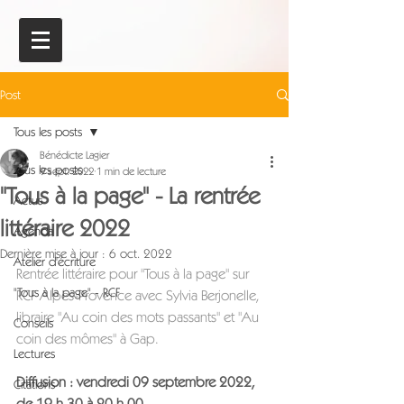
Post
Tous les posts
Bénédicte Lagier
Tous les posts
9 sept. 2022
1 min de lecture
"Tous à la page" - La rentrée
Actus
littéraire 2022
Agenda
Dernière mise à jour :
6 oct. 2022
Atelier d'écriture
Rentrée littéraire pour "Tous à la page" sur 
"Tous à la page" - RCF
RCF Alpes-Provence avec Sylvia Berjonelle, 
libraire "Au coin des mots passants" et "Au 
Conseils
coin des mômes" à Gap.
Lectures
Diffusion : 
vendredi 09 septembre 2022, 
Citations
de 19 h 30 à 20 h 00