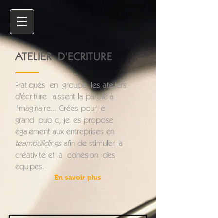
ATELIER D'ECRITURE
Pratiqués en groupe, les ateliers
d'écriture laissent la parole à
l'imaginaire... Créés pour le
grand public, je les propose
également aux entreprises en
teambuildings
afin de stimuler la
créativité et la
cohésion
des
équipes
.
En savoir plus