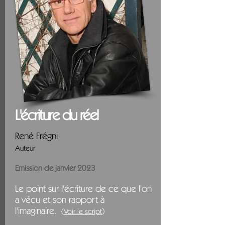
L'écriture du réel
René Frégni
Auteur
Emission de janvier 2023
Le point sur l'écriture de ce que l'on
a vécu et son rapport à
l'imaginaire.
)
(
V
oir
le script