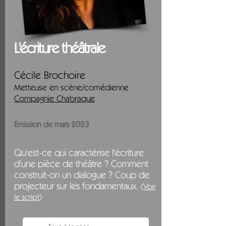
L'écriture théâtrale
Cécile Brochoire
Metteuse en scène/comédienne
Com
pagnie Chabraque
Emission de mars 2023
Qu'est-ce qui caractérise l'écriture
d'une pièce de théâtre ? Comment
construit-on un dialogue ? Coup de
projecteur sur les fondamentaux.
(
Voir
le
scri
pt
)