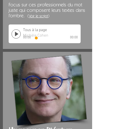
Focus sur ces professionnels du mot
juste qui composent leurs textes dans
l'ombre.
(
Voir le script
)
Tous à la page
Michèle Cohen
00:00
00:00