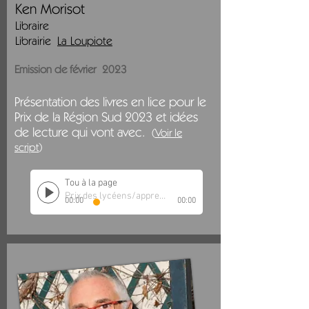
Ken Morisot
Libraire
Librairie
La Loupiote
Emission de février
2023
Présentation des livres en lice pour le
Prix de la Région Sud 2023 et idées
de lecture qui vont avec.
(
Voir le
script
)
Tou à la page
Prix des lycéens/apprentis
00:00
00:00