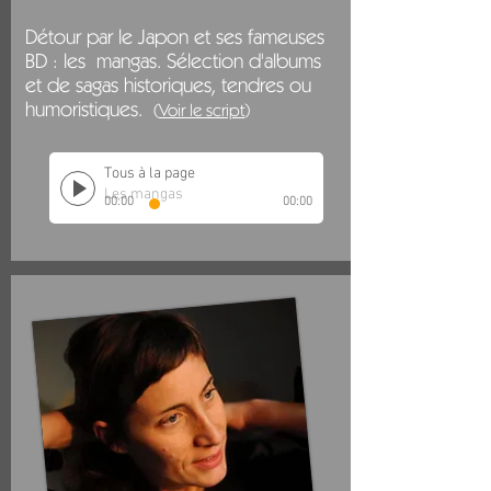
Détour par le Japon et ses fameuses
BD : les
mangas. Sélection d'album
s
et de sagas historiques, tendres ou
humoristiques.
(
Voir le
script
)
Tous à la page
Les mangas
00:00
00:00