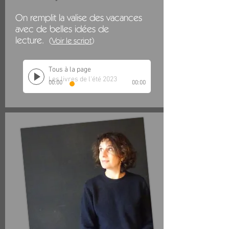
On remplit la valise
des vacances
avec de belles idées de
lecture.
(
Voi
r le scri
pt
)
Tous à la page
Les livres de l'été 2023
00:00
00:00