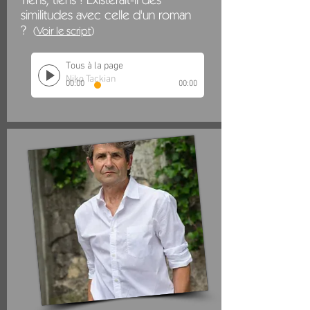
similitudes avec celle d'un roman
?
(
Voir le script
)
Tous à la page
Niko Tackian
00:00
00:00