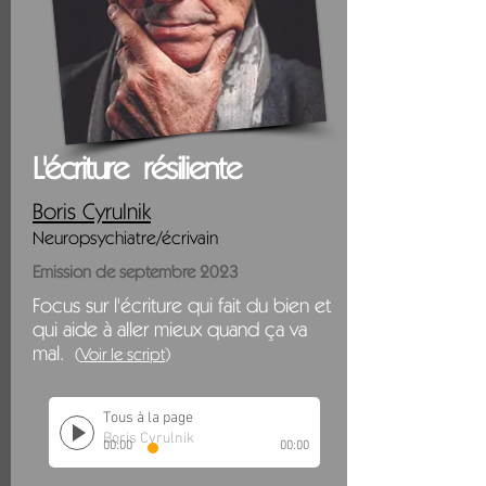
L'écriture
résiliente
Boris Cyrulnik
Neu
ropsychiatre/écrivain
Emission de septembre 2023
Focus sur l'écriture qui fait du bien et
qui aide à aller mieux quand ça va
mal.
(
V
oi
r le scri
pt
)
Tous à la page
Boris Cyrulnik
00:00
00:00