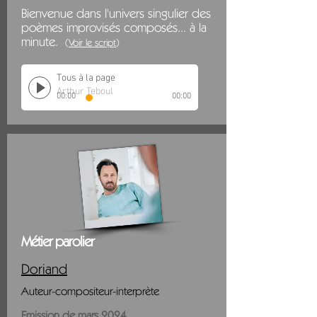
Bienvenue dans l'univers singulier des
poèmes improvisés composés... à la
minute.
(
Voir le script
)
Tous à la page
Arthur Teboul
00:00
00:00
Métier parolier
Doriand
Auteur-compositeur-interprète
Emission de mars 2024