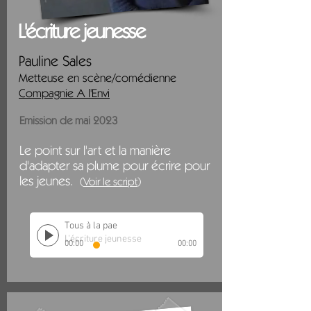
L'écriture jeunesse
Pauline Sales
Metteuse en scène/c
omédienne
Compagnie A l'Envi
Emission de mai 2023
Le point sur l'art et la manière
d'adapter sa plume pour écrire pour
les jeunes.
(
Vo
ir le
scri
pt
)
Tous à la pae
L'écriture jeunesse
00:00
00:00