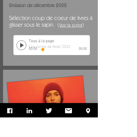
Emission de décembre 2022
Sélection coup de coeur de livres à
glisser sous le sapin.
)
(
V
oir
l
e script
Tous à la page
Les livres de Noël 2022
00:00
00:00