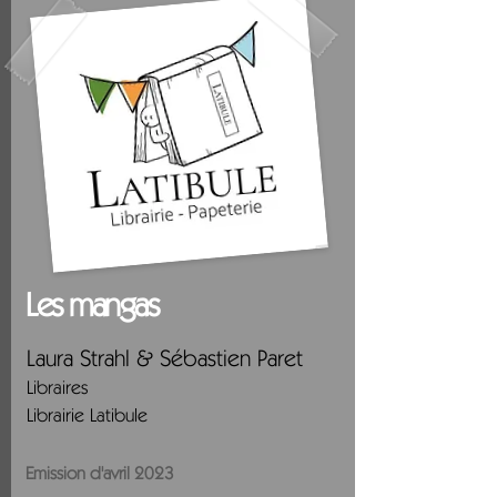
Les mangas
Laura Strahl & Sébastien Paret
Libraires
Librairie Latibule
Emission d'avril 2023