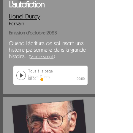
L'autofiction
Lionel Duroy
Ecrivain
Emission d'octobre 2023
Quand l'écriture de soi inscrit une
histoire personnelle dans la grande
histoire.
(
V
oir le script
)
Tous à la page
Lionel Duroy
00:00
00:00