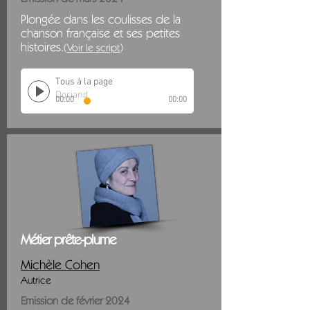
Plongée dans les coulisses de la
chanson française et ses petites
histoires.
(
Voir le script
)
Tous à la page
Doriand
00:00
00:00
Métier prête-plume
Michèle Cohen
Autrice
Emission de février 2024