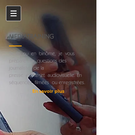
MEDIATRAINING
Seule ou en binôme, je vous
prépare aux questions des
journalistes de la
presse écrite et
audiovisuelle. En
séquences
filmées ou enregistrées.
En savoir plus