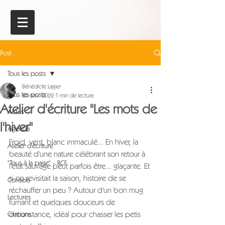
Post
Tous les posts
Bénédicte Lagier
Tous les posts
30 nov. 2022
1 min de lecture
Atelier d'écriture "Les mots de
Actus
l'hiver"
Agenda
Froid, vent, blanc immaculé... En hiver, la 
Atelier d'écriture
beauté d'une nature célébrant son retour à 
"Tous à la page" - RCF
l'état sauvage peut parfois être... glaçante. Et 
si on revisitait la saison, histoire de se 
Conseils
réchauffer un peu ? Autour d'un bon mug 
Lectures
fumant et quelques douceurs de 
circonstance, idéal pour chasser les petis 
Citations