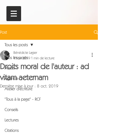
Post
Tous les posts
Bénédicte Lagier
Tous les posts
7 févr. 2019
1 min de lecture
Droits moral de l'auteur : ad
Actus
vitam aeternam
Agenda
Dernière mise à jour :
8 oct. 2019
Atelier d'écriture
"Tous à la page" - RCF
Conseils
Lectures
Citations