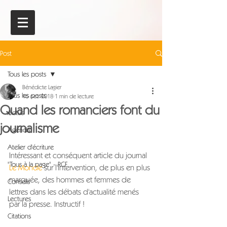
Post
Tous les posts
Bénédicte Lagier
Tous les posts
16 oct. 2018
1 min de lecture
Quand les romanciers font du
Actus
journalisme
Agenda
Atelier d'écriture
Intéressant et conséquent article du journal 
"Tous à la page" - RCF
Le Monde
 sur l'intervention, de plus en plus 
marquée, des hommes et femmes de 
Conseils
lettres dans les débats d'actualité menés 
Lectures
par la presse. Instructif !
Citations